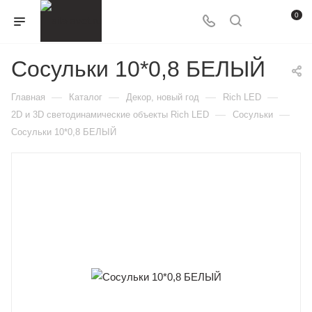
0
Сосульки 10*0,8 БЕЛЫЙ
—
—
—
—
Главная
Каталог
Декор, новый год
Rich LED
—
—
2D и 3D cветодинамические объекты Rich LED
Сосульки
Сосульки 10*0,8 БЕЛЫЙ