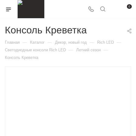
0
Консоль Креветка
—
—
—
—
Главная
Каталог
Декор, новый год
Rich LED
—
—
Светодиодные консоли Rich LED
Летний сезон
Консоль Креветка