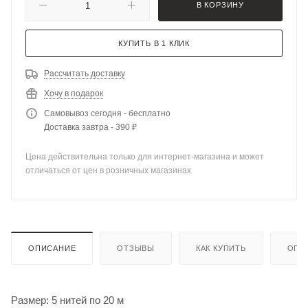
В КОРЗИНУ
КУПИТЬ В 1 КЛИК
Рассчитать доставку
Хочу в подарок
Самовывоз сегодня - бесплатно
Доставка завтра - 390 ₽
Цена действительна только для интернет-магазина и может
отличаться от цен в розничных магазинах
ОПИСАНИЕ
ОТЗЫВЫ
КАК КУПИТЬ
ОПЛ
Размер: 5 нитей по 20 м