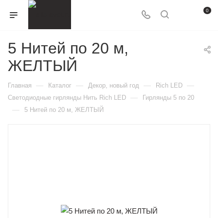
0
5 Нитей по 20 м,
ЖЕЛТЫЙ
—
—
—
—
Главная
Каталог
Декор, новый год
Rich LED
—
Светодиодные гирлянды Нить Rich LED
Гирлянды 5 по 20
—
5 Нитей по 20 м, ЖЕЛТЫЙ