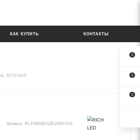
КАК КУПИТЬ
КОНТАКТЫ
0
ний, ЗЕЛЕНЫЙ
0
0
Артикул:
RL-FX816D-120-220V-G/G