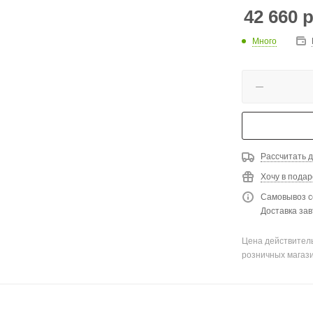
42 660
р
Много
Рассчитать д
Хочу в подар
Самовывоз с
Доставка зав
Цена действитель
розничных магаз