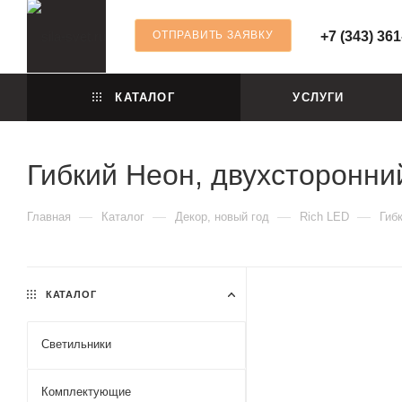
ОТПРАВИТЬ ЗАЯВКУ
+7 (343) 361
КАТАЛОГ
УСЛУГИ
Гибкий Неон, двухсторонн
—
—
—
—
Главная
Каталог
Декор, новый год
Rich LED
Гиб
КАТАЛОГ
Светильники
Комплектующие