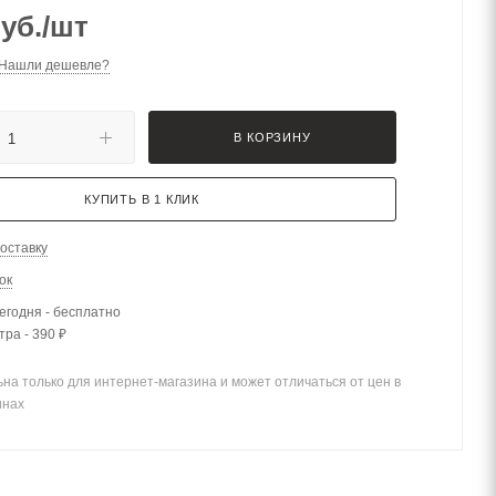
уб.
/шт
Нашли дешевле?
В КОРЗИНУ
КУПИТЬ В 1 КЛИК
оставку
ок
егодня - бесплатно
тра - 390 ₽
на только для интернет-магазина и может отличаться от цен в
инах