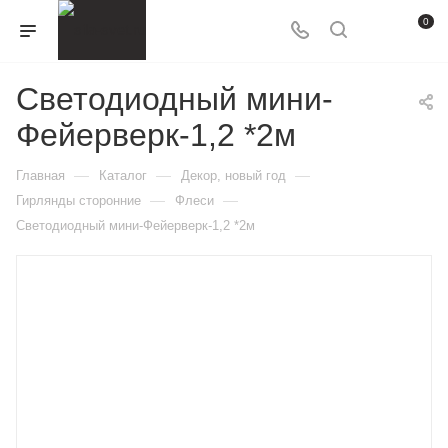
0
Светодиодный мини-
Фейерверк-1,2 *2м
—
—
—
Главная
Каталог
Декор, новый год
—
—
Гирлянды сторонние
Флеси
Светодиодный мини-Фейерверк-1,2 *2м