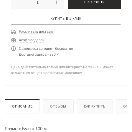
В КОРЗИНУ
КУПИТЬ В 1 КЛИК
Рассчитать доставку
Хочу в подарок
Самовывоз сегодня - бесплатно
Доставка завтра - 390 ₽
Цена действительна только для интернет-магазина и может
отличаться от цен в розничных магазинах
ОПИСАНИЕ
ОТЗЫВЫ
КАК КУПИТЬ
ОПЛ
Размер: Бухта 100 м