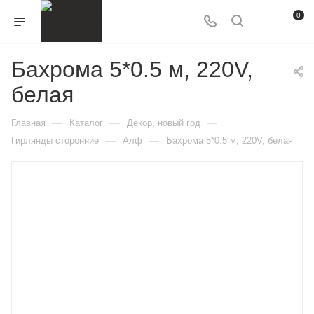
0
Бахрома 5*0.5 м, 220V,
белая
—
—
—
Главная
Каталог
Декор, новый год
—
—
Гирлянды сторонние
Алф
Бахрома 5*0.5 м, 220V, белая