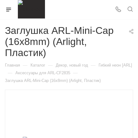
Заглушка ARL-Mini-Cap
(16x8mm) (Arlight,
Пластик)
—
—
—
Главная
Каталог
Декор, новый год
Гибкий неон [ARL]
—
—
Аксессуары для ARL-CF2835
Заглушка ARL-Mini-Cap (16x8mm) (Arlight, Пластик)