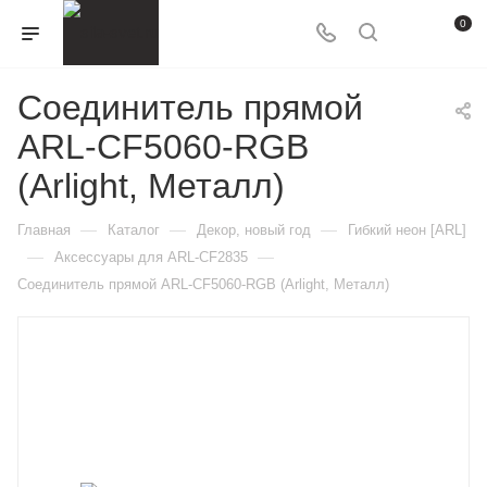
0
Соединитель прямой
ARL-CF5060-RGB
(Arlight, Металл)
—
—
—
Главная
Каталог
Декор, новый год
Гибкий неон [ARL]
—
—
Аксессуары для ARL-CF2835
Соединитель прямой ARL-CF5060-RGB (Arlight, Металл)