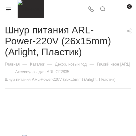
0
Шнур питания ARL-
Power-220V (26x15mm)
(Arlight, Пластик)
—
—
—
Главная
Каталог
Декор, новый год
Гибкий неон [ARL]
—
—
Аксессуары для ARL-CF2835
Шнур питания ARL-Power-220V (26x15mm) (Arlight, Пластик)