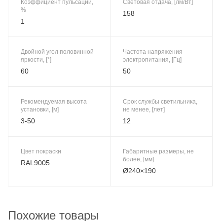
Коэффициент пульсации,
Световая отдача, [лм/Вт]
%
158
1
Двойной угол половинной
Частота напряжения
яркости, [°]
электропитания, [Гц]
60
50
Рекомендуемая высота
Срок службы светильника,
установки, [м]
не менее, [лет]
3-50
12
Цвет покраски
Габаритные размеры, не
более, [мм]
RAL9005
Ø240×190
Похожие товары