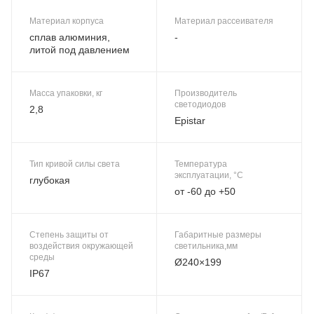
Материал корпуса
Материал рассеивателя
сплав алюминия,
-
литой под давлением
Масса упаковки, кг
Производитель
светодиодов
2,8
Epistar
Тип кривой силы света
Температура
эксплуатации, °C
глубокая
от -60 до +50
Степень защиты от
Габаритные размеры
воздействия окружающей
светильника,мм
среды
Ø240×199
IP67