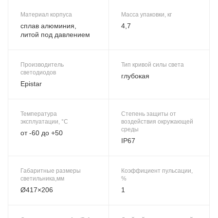
Материал корпуса
Масса упаковки, кг
сплав алюминия,
4,7
литой под давлением
Производитель
Тип кривой силы света
светодиодов
глубокая
Epistar
Температура
Степень защиты от
эксплуатации, °C
воздействия окружающей
среды
от -60 до +50
IP67
Габаритные размеры
Коэффициент пульсации,
светильника,мм
%
Ø417×206
1