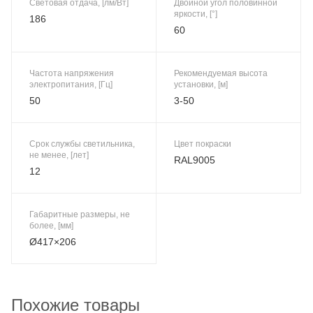
Световая отдача, [лм/Вт]
Двойной угол половинной
яркости, [°]
186
60
Частота напряжения
Рекомендуемая высота
электропитания, [Гц]
установки, [м]
50
3-50
Срок службы светильника,
Цвет покраски
не менее, [лет]
RAL9005
12
Габаритные размеры, не
более, [мм]
Ø417×206
Похожие товары