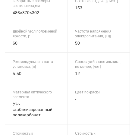
Габаритные размеры
Световая отдача, [лм/Вт]
светильника,мм
153
486×370×302
Двойной угол половинной
Частота напряжения
яркости, [°]
электропитания, [Гц]
60
50
Рекомендуемая высота
Срок службы светильника,
установки, [м]
не менее, [лет]
5-50
12
Материал оптического
Цвет покраски
элемента
-
УФ-
стабилизированный
поликарбонат
Стойкость к
Стойкость к