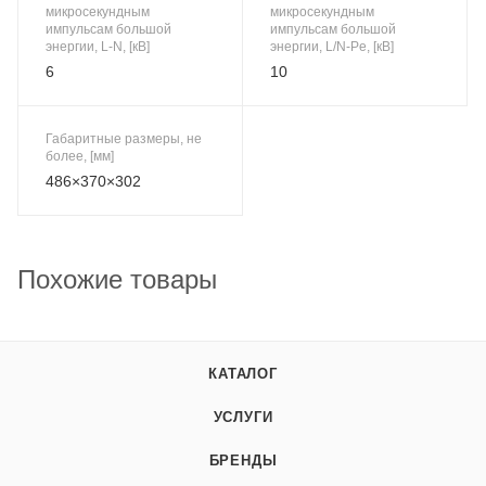
микросекундным
микросекундным
импульсам большой
импульсам большой
энергии, L-N, [кВ]
энергии, L/N-Pe, [кВ]
6
10
Габаритные размеры, не
более, [мм]
486×370×302
Похожие товары
КАТАЛОГ
УСЛУГИ
БРЕНДЫ