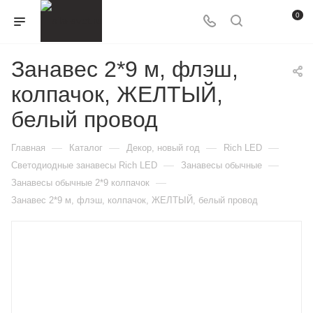
0
Занавес 2*9 м, флэш,
колпачок, ЖЕЛТЫЙ,
белый провод
—
—
—
—
Главная
Каталог
Декор, новый год
Rich LED
—
—
Светодиодные занавесы Rich LED
Занавесы обычные
—
Занавесы обычные 2*9 колпачок
Занавес 2*9 м, флэш, колпачок, ЖЕЛТЫЙ, белый провод