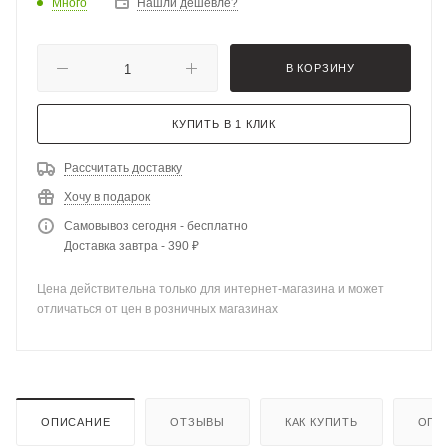
Много
Нашли дешевле?
В КОРЗИНУ
КУПИТЬ В 1 КЛИК
Рассчитать доставку
Хочу в подарок
Самовывоз сегодня - бесплатно
Доставка завтра - 390 ₽
Цена действительна только для интернет-магазина и может
отличаться от цен в розничных магазинах
ОПИСАНИЕ
ОТЗЫВЫ
КАК КУПИТЬ
ОПЛ