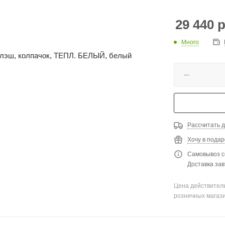
29 440
р
Много
Рассчитать д
Хочу в подар
Самовывоз с
Доставка зав
Цена действитель
розничных магаз