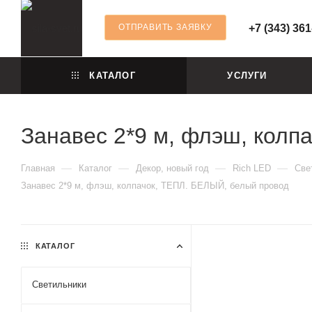
ОТПРАВИТЬ ЗАЯВКУ
+7 (343) 361
КАТАЛОГ
УСЛУГИ
Занавес 2*9 м, флэш, колп
—
—
—
—
Главная
Каталог
Декор, новый год
Rich LED
Све
Занавес 2*9 м, флэш, колпачок, ТЕПЛ. БЕЛЫЙ, белый провод
КАТАЛОГ
Светильники