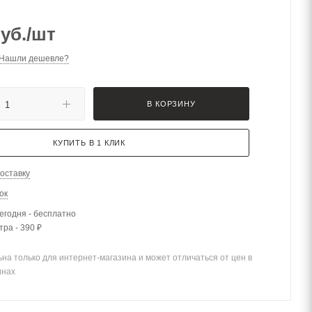
уб.
/шт
Нашли дешевле?
В КОРЗИНУ
КУПИТЬ В 1 КЛИК
оставку
ок
егодня - бесплатно
тра - 390 ₽
на только для интернет-магазина и может отличаться от цен в
инах