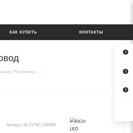
КАК КУПИТЬ
КОНТАКТЫ
0
овод
—
ычные 2*9 колпачок
0
0
Артикул:
RL-C2*9F-CW/WW