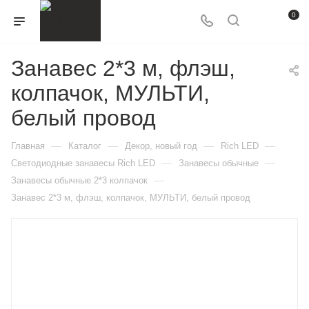
0
Занавес 2*3 м, флэш,
колпачок, МУЛЬТИ,
белый провод
—
—
—
—
Главная
Каталог
Декор, новый год
Rich LED
—
—
Светодиодные занавесы Rich LED
Занавесы обычные
—
Занавесы обычные 2*3 колпачок
Занавес 2*3 м, флэш, колпачок, МУЛЬТИ, белый провод