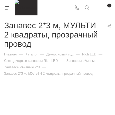
0
Занавес 2*3 м, МУЛЬТИ
2 квадраты, прозрачный
провод
—
—
—
—
Главная
Каталог
Декор, новый год
Rich LED
—
—
Светодиодные занавесы Rich LED
Занавесы обычные
—
Занавесы обычные 2*3
Занавес 2*3 м, МУЛЬТИ 2 квадраты, прозрачный провод