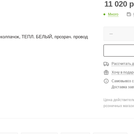
11 020
р
Много
Рассчитать д
Хочу в подар
Самовывоз с
Доставка зав
Цена действитель
розничных магаз