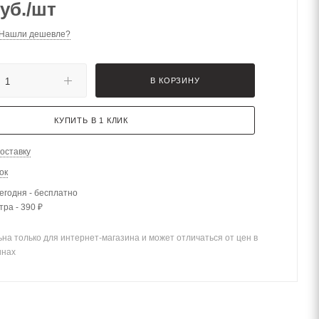
уб.
/шт
Нашли дешевле?
В КОРЗИНУ
КУПИТЬ В 1 КЛИК
оставку
ок
егодня - бесплатно
тра - 390 ₽
на только для интернет-магазина и может отличаться от цен в
инах