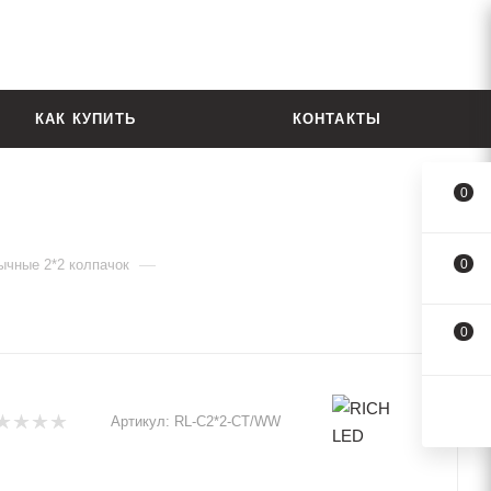
КАК КУПИТЬ
КОНТАКТЫ
0
—
ычные 2*2 колпачок
0
0
Артикул:
RL-C2*2-CT/WW