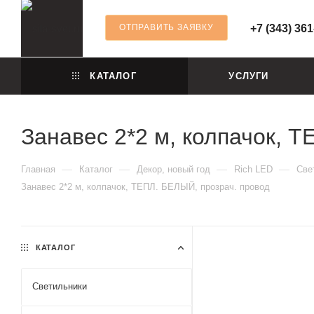
ОТПРАВИТЬ ЗАЯВКУ
+7 (343) 361
КАТАЛОГ
УСЛУГИ
Занавес 2*2 м, колпачок, 
—
—
—
—
Главная
Каталог
Декор, новый год
Rich LED
Све
Занавес 2*2 м, колпачок, ТЕПЛ. БЕЛЫЙ, прозрач. провод
КАТАЛОГ
Светильники