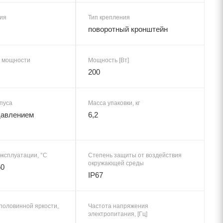
ия
Тип крепления
поворотный кронштейн
 мощности
Мощность [Вт]
200
пуса
Масса упаковки, кг
давлением
6,2
эксплуатации, °C
Степень защиты от воздействия
окружающей среды
50
IP67
половинной яркости,
Частота напряжения
электропитания, [Гц]