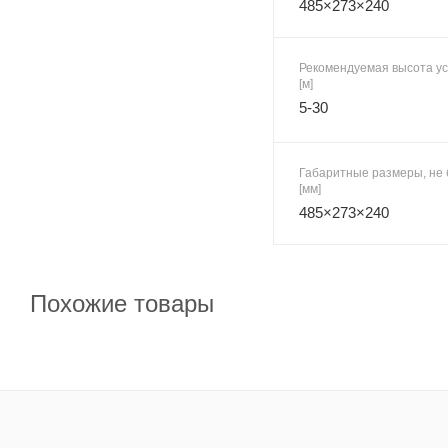
485×273×240
Рекомендуемая высота ус
[м]
5-30
Габаритные размеры, не 
[мм]
485×273×240
Похожие товары