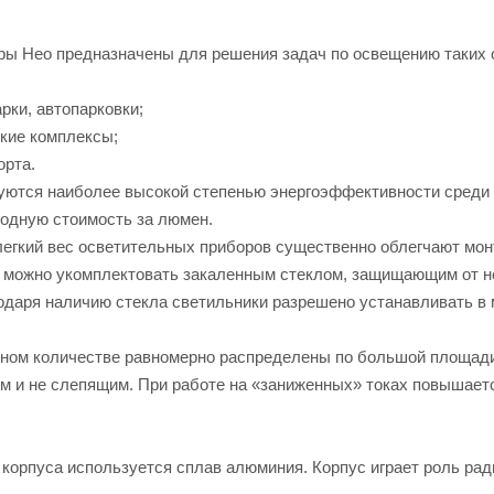
ы Нео предназначены для решения задач по освещению таких о
рки, автопарковки;
ские комплексы;
орта.
уются наиболее высокой степенью энергоэффективности среди 
годную стоимость за люмен.
легкий вес осветительных приборов существенно облегчают монт
 можно укомплектовать закаленным стеклом, защищающим от н
годаря наличию стекла светильники разрешено устанавливать в
ном количестве равномерно распределены по большой площади 
ым и не слепящим. При работе на «заниженных» токах повышает
 корпуса используется сплав алюминия. Корпус играет роль ра