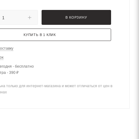
В КОРЗИНУ
КУПИТЬ В 1 КЛИК
оставку
ок
егодня - бесплатно
тра - 390 ₽
на только для интернет-магазина и может отличаться от цен в
инах