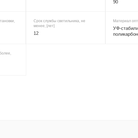
90
тановки,
Срок службы светильника, не
Материал опт
менее, [лет]
УФ-стабил
12
поликарбон
более,