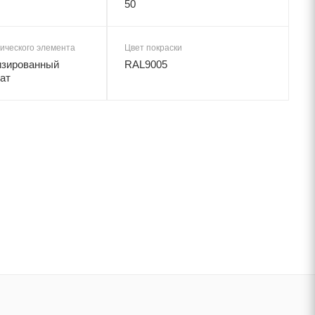
50
ического элемента
Цвет покраски
изированный
RAL9005
ат