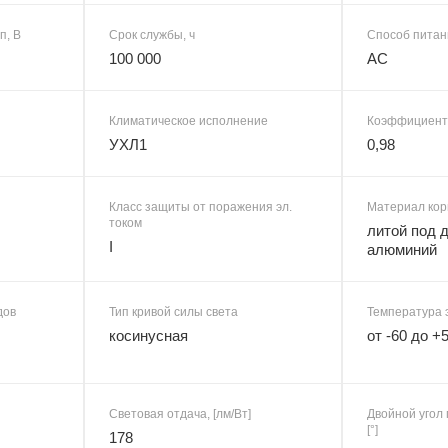
п, В
Срок службы, ч
Способ питан
100 000
AC
Климатическое исполнение
Коэффициент
УХЛ1
0,98
Класс защиты от поражения эл.
Материал кор
током
литой под 
I
алюминий
дов
Тип кривой силы света
Температура 
косинусная
от -60 до +
Световая отдача, [лм/Вт]
Двойной угол 
[°]
178