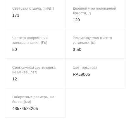
Световая отдача, [лм/Вт]
Двойной угол половинной
яркости, [°]
173
120
Частота напряжения
Рекомендуемая высота
электропитания, [Гц]
установки, [м]
50
3-50
Срок службы светильника,
Цвет покраски
не менее, [лет]
RAL9005
12
Габаритные размеры, не
более, [мм]
485×453×205