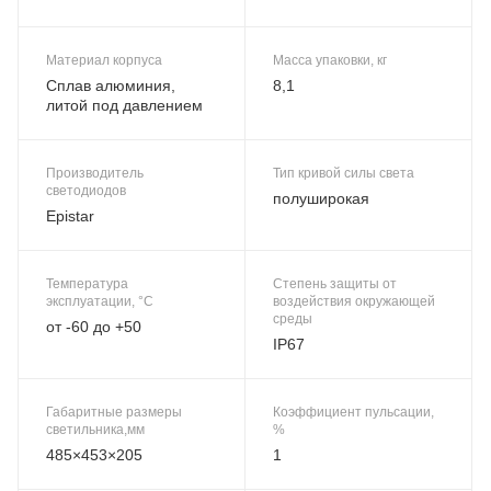
Материал корпуса
Масса упаковки, кг
Сплав алюминия,
8,1
литой под давлением
Производитель
Тип кривой силы света
светодиодов
полуширокая
Epistar
Температура
Степень защиты от
эксплуатации, °C
воздействия окружающей
среды
от -60 до +50
IP67
Габаритные размеры
Коэффициент пульсации,
светильника,мм
%
485×453×205
1