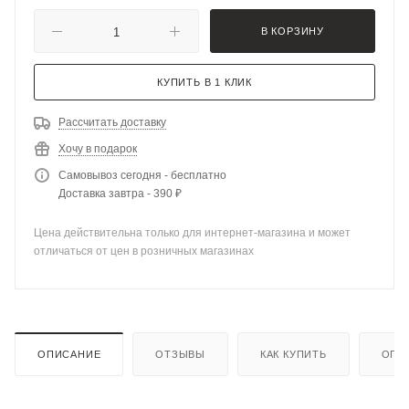
В КОРЗИНУ
КУПИТЬ В 1 КЛИК
Рассчитать доставку
Хочу в подарок
Самовывоз сегодня - бесплатно
Доставка завтра - 390 ₽
Цена действительна только для интернет-магазина и может
отличаться от цен в розничных магазинах
ОПИСАНИЕ
ОТЗЫВЫ
КАК КУПИТЬ
ОПЛ