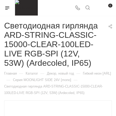
0
Светодиодная гирлянда
ARD-STRING-CLASSIC-
15000-CLEAR-100LED-
LIVE RGB-SPI (12V,
53W) (Ardecoled, IP65)
—
—
—
Главная
Каталог
Декор, новый год
Гибкий неон [ARL]
—
—
Серия MOONLIGHT SIDE 24V [mono]
Светодиодная гирлянда ARD-STRING-CLASSIC-15000-CLEAR-
100LED-LIVE RGB-SPI (12V, 53W) (Ardecoled, IP65)