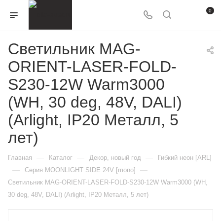
0
Светильник MAG-
ORIENT-LASER-FOLD-
S230-12W Warm3000
(WH, 30 deg, 48V, DALI)
(Arlight, IP20 Металл, 5
лет)
—
—
—
Главная
Каталог
Декор, новый год
Гибкий неон [ARL]
—
—
Серия MOONLIGHT SIDE 24V [mono]
Светильник MAG-ORIENT-LASER-FOLD-S230-12W Warm3000 (WH,
30 deg, 48V, DALI) (Arlight, IP20 Металл, 5 лет)