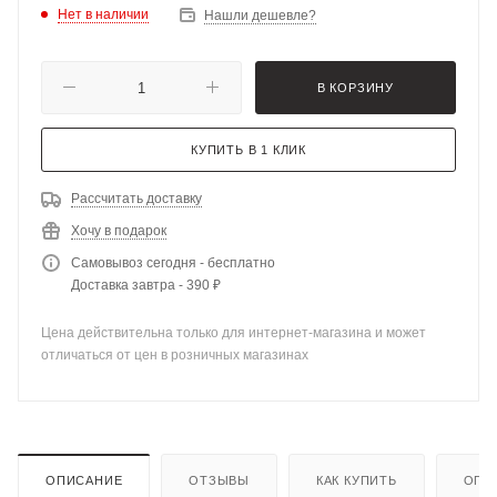
Нет в наличии
Нашли дешевле?
В КОРЗИНУ
КУПИТЬ В 1 КЛИК
Рассчитать доставку
Хочу в подарок
Самовывоз сегодня - бесплатно
Доставка завтра - 390 ₽
Цена действительна только для интернет-магазина и может
отличаться от цен в розничных магазинах
ОПИСАНИЕ
ОТЗЫВЫ
КАК КУПИТЬ
ОПЛ