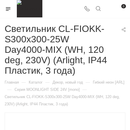
0
Светильник CL-FIOKK-
S300x300-25W
Day4000-MIX (WH, 120
deg, 230V) (Arlight, IP44
Пластик, 3 года)
—
—
—
Главная
Каталог
Декор, новый год
Гибкий неон [ARL]
—
—
Серия MOONLIGHT SIDE 24V [mono]
Светильник CL-FIOKK-S300x300-25W Day4000-MIX (WH, 120 deg,
230V) (Arlight, IP44 Пластик, 3 года)