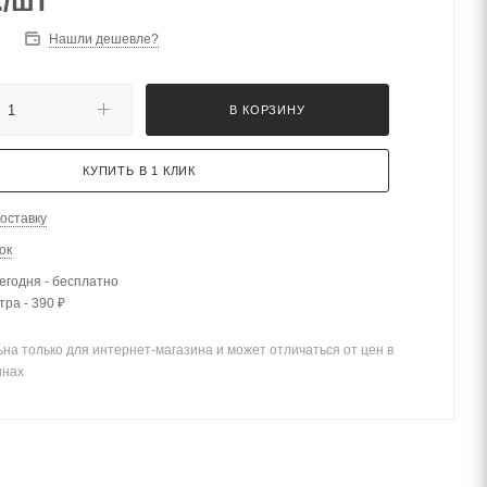
.
/шт
Нашли дешевле?
В КОРЗИНУ
КУПИТЬ В 1 КЛИК
оставку
ок
егодня - бесплатно
тра - 390 ₽
на только для интернет-магазина и может отличаться от цен в
инах