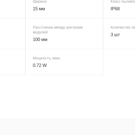
Ширина
Класс пылев
15 мм
IP68
Расстояние между центрами
Количество с
модулей
3 шт
100 мм
Мощность, макс.
0.72 W