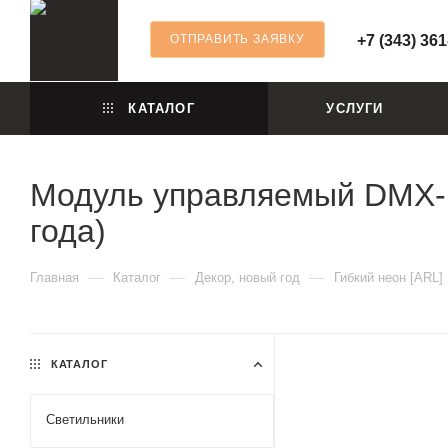
ОТПРАВИТЬ ЗАЯВКУ
+7 (343) 361
КАТАЛОГ
УСЛУГИ
Модуль управляемый DMX-B3 
года)
—
—
—
Главная
Каталог
Декор, новый год
Гибкий неон [ARL]
КАТАЛОГ
Светильники