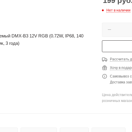
199
руб
Нет в наличии
Рассчитать д
Хочу в подар
Самовывоз с
Доставка зав
Цена действитель
розничных магаз