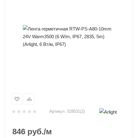
Артикул:
028531(2)
846
руб.
/м