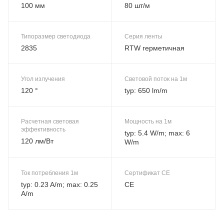
100 мм
80 шт/м
Типоразмер светодиода
Серия ленты
2835
RTW герметичная
Угол излучения
Световой поток на 1м
120 °
typ: 650 lm/m
Расчетная световая
Мощность на 1м
эффективность
typ: 5.4 W/m; max: 6
120 лм/Вт
W/m
Ток потребления 1м
Сертификат CE
typ: 0.23 A/m; max: 0.25
CE
A/m