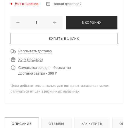
Нет в наличии
Нашли дешевле?
В КОРЗИНУ
КУПИТЬ В 1 КЛИК
Рассчитать доставку
Хочу в подарок
Самовывоз сегодня - бесплатно
Доставка завтра - 390 ₽
Цена действительна только для интернет-магазина и может
отличаться от цен в розничных магазинах
ОПИСАНИЕ
ОТЗЫВЫ
КАК КУПИТЬ
ОПЛ