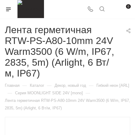
0
Лента герметичная
RTW-PS-A80-10mm 24V
Warm3500 (6 W/m, IP67,
2835, 5m) (Arlight, 6 Вт/
м, IP67)
—
—
—
Главная
Каталог
Декор, новый год
Гибкий неон [ARL]
—
—
Серия MOONLIGHT SIDE 24V [mono]
Лента герметичная RTW-PS-A80-10mm 24V Warm3500 (6 W/m, IP67,
2835, 5m) (Arlight, 6 Вт/м, IP67)