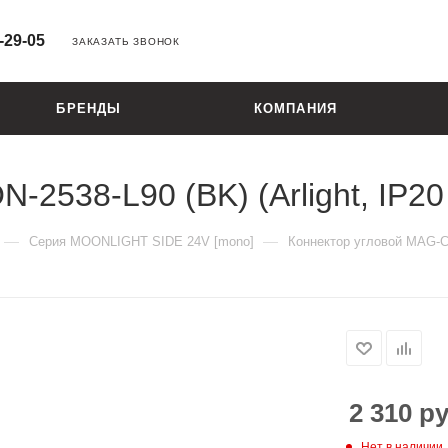
-29-05
ЗАКАЗАТЬ ЗВОНОК
БРЕНДЫ
КОМПАНИЯ
2538-L90 (BK) (Arlight, IP20
—
—
Серия MOONLIGHT SIDE 24V [mono]
Коннектор угловой MAG-CON
2 310
ру
Нет в наличии