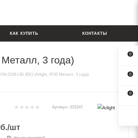
КАК КУПИТЬ
КОНТАКТЫ
0
 Металл, 3 года)
-2538-L90 (BK) (Arlight, IP20 Металл, 3 года)
0
0
Артикул:
033247
б.
/шт
Нашли дешевле?