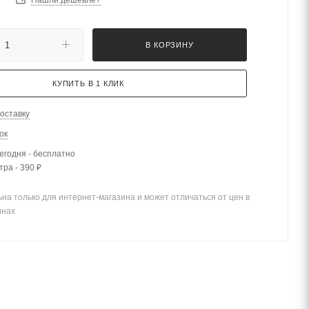
В КОРЗИНУ
КУПИТЬ В 1 КЛИК
оставку
ок
егодня - бесплатно
тра - 390 ₽
на только для интернет-магазина и может отличаться от цен в
инах