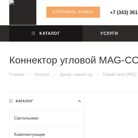
ОТПРАВИТЬ ЗАЯВКУ
+7 (343) 361
КАТАЛОГ
УСЛУГИ
Коннектор угловой MAG-CON-
—
—
—
Главная
Каталог
Декор, новый год
Гибкий неон [ARL]
КАТАЛОГ
Светильники
Комплектующие