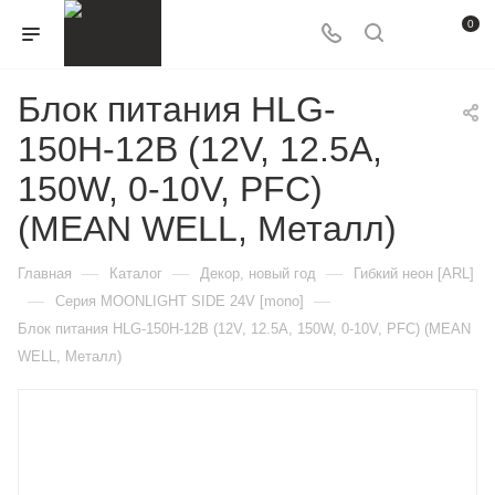
0
Блок питания HLG-
150H-12B (12V, 12.5A,
150W, 0-10V, PFC)
(MEAN WELL, Металл)
—
—
—
Главная
Каталог
Декор, новый год
Гибкий неон [ARL]
—
—
Серия MOONLIGHT SIDE 24V [mono]
Блок питания HLG-150H-12B (12V, 12.5A, 150W, 0-10V, PFC) (MEAN
WELL, Металл)