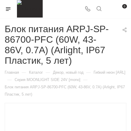
0
Блок питания ARPJ-SP-
86700-PFC (60W, 43-
86V, 0.7A) (Arlight, IP67
Пластик, 5 лет)
—
—
—
Главная
Каталог
Декор, новый год
Гибкий неон [ARL]
—
—
Серия MOONLIGHT SIDE 24V [mono]
Блок питания ARPJ-SP-86700-PFC (60W, 43-86V, 0.7A) (Arlight, IP67
Пластик, 5 лет)