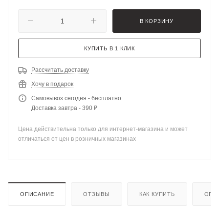
В КОРЗИНУ
КУПИТЬ В 1 КЛИК
Рассчитать доставку
Хочу в подарок
Самовывоз сегодня - бесплатно
Доставка завтра - 390 ₽
Цена действительна только для интернет-магазина и может
отличаться от цен в розничных магазинах
ОПИСАНИЕ
ОТЗЫВЫ
КАК КУПИТЬ
ОПЛ