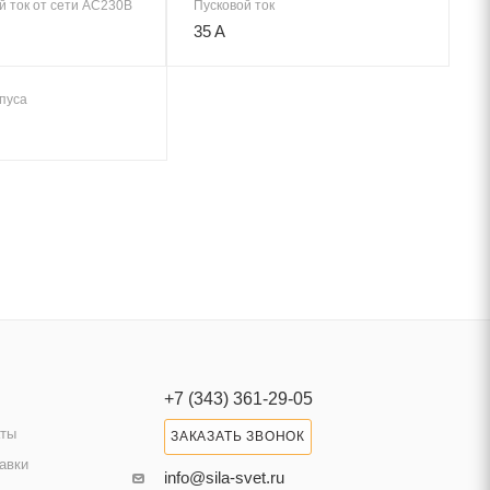
 ток от сети AC230В
Пусковой ток
35 A
пуса
+7 (343) 361-29-05
аты
ЗАКАЗАТЬ ЗВОНОК
авки
info@sila-svet.ru