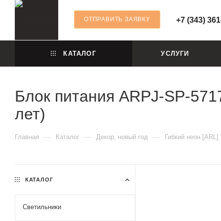
ОТПРАВИТЬ ЗАЯВКУ
+7 (343) 361
КАТАЛОГ
УСЛУГИ
Блок питания ARPJ-SP-57175
лет)
—
—
—
Главная
Каталог
Декор, новый год
Гибкий неон [ARL]
КАТАЛОГ
Светильники