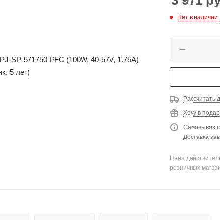
3 971
ру
Нет в наличии
Рассчитать д
Хочу в подар
Самовывоз с
Доставка зав
Цена действитель
розничных магаз