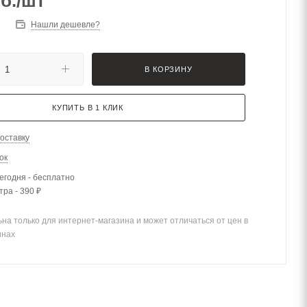
б.
/шт
Нашли дешевле?
В КОРЗИНУ
КУПИТЬ В 1 КЛИК
оставку
ок
егодня - бесплатно
тра - 390 ₽
на только для интернет-магазина и может отличаться от цен в
инах