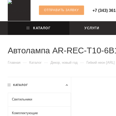
ОТПРАВИТЬ ЗАЯВКУ
+7 (343) 361
КАТАЛОГ
УСЛУГИ
Автолампа AR-REC-T10-6B1
—
—
—
Главная
Каталог
Декор, новый год
Гибкий неон [ARL]
КАТАЛОГ
Светильники
Комплектующие