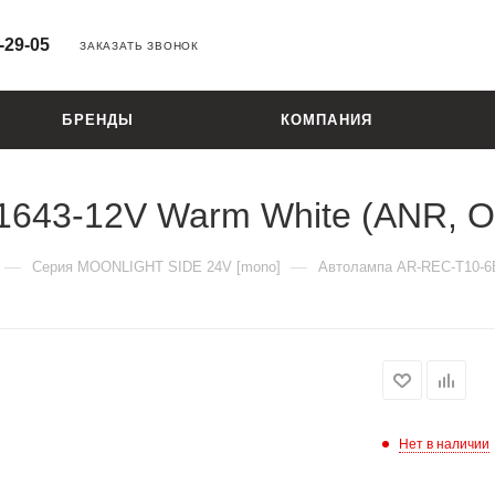
-29-05
ЗАКАЗАТЬ ЗВОНОК
БРЕНДЫ
КОМПАНИЯ
643-12V Warm White (ANR, О
—
—
Серия MOONLIGHT SIDE 24V [mono]
Автолампа AR-REC-T10-6B
Нет в наличии