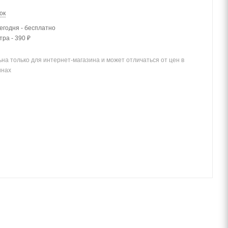
ок
егодня - бесплатно
тра - 390 ₽
на только для интернет-магазина и может отличаться от цен в
инах