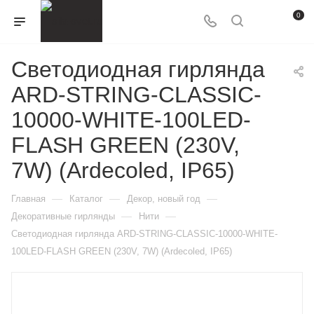
0
Светодиодная гирлянда
ARD-STRING-CLASSIC-
10000-WHITE-100LED-
FLASH GREEN (230V,
7W) (Ardecoled, IP65)
—
—
—
Главная
Каталог
Декор, новый год
—
—
Декоративные гирлянды
Нити
Светодиодная гирлянда ARD-STRING-CLASSIC-10000-WHITE-
100LED-FLASH GREEN (230V, 7W) (Ardecoled, IP65)