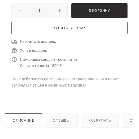
В КОРЗИНУ
КУПИТЬ В 1 КЛИК
Рассчитать доставку
Хочу в подарок
Самовывоз сегодня - бесплатно
Доставка завтра - 390 ₽
Цена действительна только для интернет-магазина и может
отличаться от цен в розничных магазинах
ОПИСАНИЕ
ОТЗЫВЫ
КАК КУПИТЬ
ОПЛ