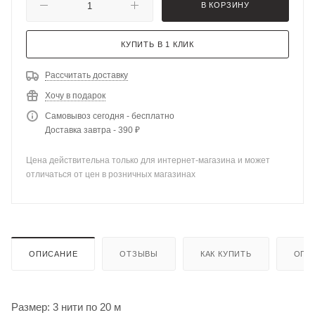
В КОРЗИНУ
КУПИТЬ В 1 КЛИК
Рассчитать доставку
Хочу в подарок
Самовывоз сегодня - бесплатно
Доставка завтра - 390 ₽
Цена действительна только для интернет-магазина и может
отличаться от цен в розничных магазинах
ОПИСАНИЕ
ОТЗЫВЫ
КАК КУПИТЬ
ОПЛ
Размер: 3 нити по 20 м