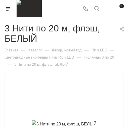
0
3 Нити по 20 м, флэш,
БЕЛЫЙ
—
—
—
—
Главная
Каталог
Декор, новый год
Rich LED
—
Светодиодные гирлянды Нить Rich LED
Гирлянды 3 по 20
—
3 Нити по 20 м, флэш, БЕЛЫЙ