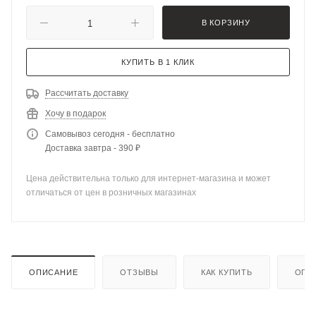
В КОРЗИНУ
КУПИТЬ В 1 КЛИК
Рассчитать доставку
Хочу в подарок
Самовывоз сегодня - бесплатно
Доставка завтра - 390 ₽
Цена действительна только для интернет-магазина и может
отличаться от цен в розничных магазинах
ОПИСАНИЕ
ОТЗЫВЫ
КАК КУПИТЬ
ОПЛ