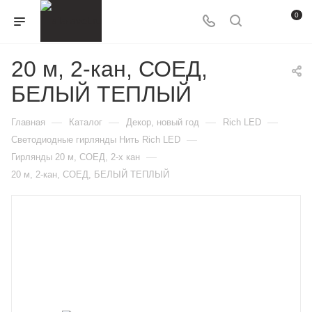
0
20 м, 2-кан, СОЕД,
БЕЛЫЙ ТЕПЛЫЙ
—
—
—
—
Главная
Каталог
Декор, новый год
Rich LED
—
Светодиодные гирлянды Нить Rich LED
—
Гирлянды 20 м, СОЕД, 2-х кан
20 м, 2-кан, СОЕД, БЕЛЫЙ ТЕПЛЫЙ