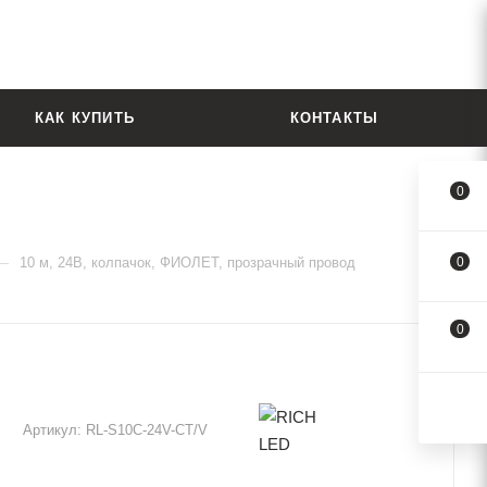
КАК КУПИТЬ
КОНТАКТЫ
0
—
10 м, 24В, колпачок, ФИОЛЕТ, прозрачный провод
0
0
Артикул:
RL-S10C-24V-CT/V