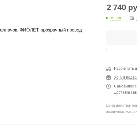
2 740
ру
Много
Рассчитать д
Хочу в подар
Самовывоз с
Доставка зав
Цена действитель
розничных магаз