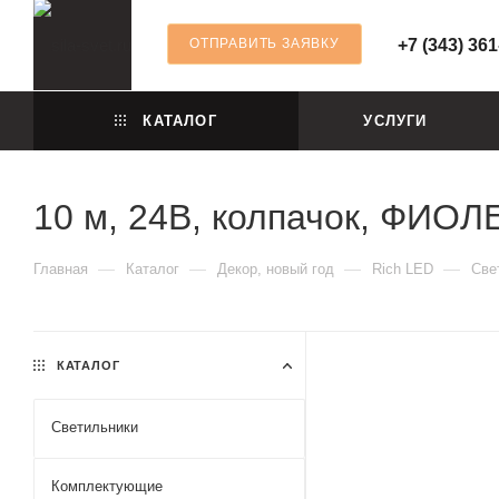
ОТПРАВИТЬ ЗАЯВКУ
+7 (343) 361
КАТАЛОГ
УСЛУГИ
10 м, 24В, колпачок, ФИОЛ
—
—
—
—
Главная
Каталог
Декор, новый год
Rich LED
Све
КАТАЛОГ
Светильники
Комплектующие