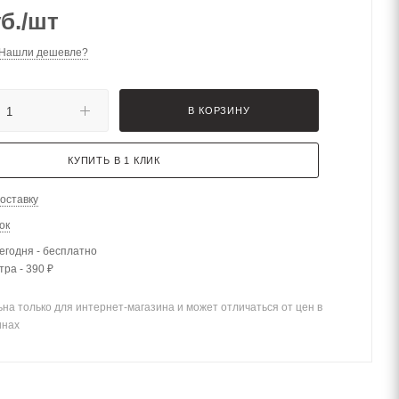
б.
/шт
Нашли дешевле?
В КОРЗИНУ
КУПИТЬ В 1 КЛИК
оставку
ок
егодня - бесплатно
тра - 390 ₽
на только для интернет-магазина и может отличаться от цен в
инах