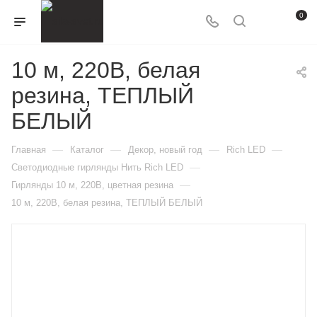
0
10 м, 220В, белая
резина, ТЕПЛЫЙ
БЕЛЫЙ
—
—
—
—
Главная
Каталог
Декор, новый год
Rich LED
—
Светодиодные гирлянды Нить Rich LED
—
Гирлянды 10 м, 220В, цветная резина
10 м, 220В, белая резина, ТЕПЛЫЙ БЕЛЫЙ