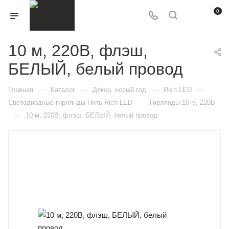
0
10 м, 220В, флэш,
БЕЛЫЙ, белый провод
—
—
—
—
Главная
Каталог
Декор, новый год
Rich LED
—
Светодиодные гирлянды Нить Rich LED
Гирлянды 10 м, 220В
—
10 м, 220В, флэш, БЕЛЫЙ, белый провод