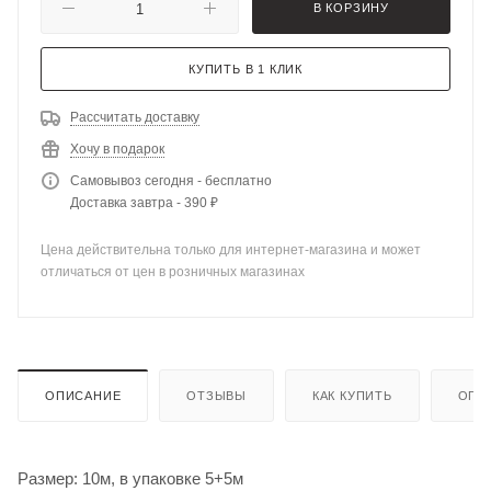
В КОРЗИНУ
КУПИТЬ В 1 КЛИК
Рассчитать доставку
Хочу в подарок
Самовывоз сегодня - бесплатно
Доставка завтра - 390 ₽
Цена действительна только для интернет-магазина и может
отличаться от цен в розничных магазинах
ОПИСАНИЕ
ОТЗЫВЫ
КАК КУПИТЬ
ОПЛ
Размер: 10м, в упаковке 5+5м