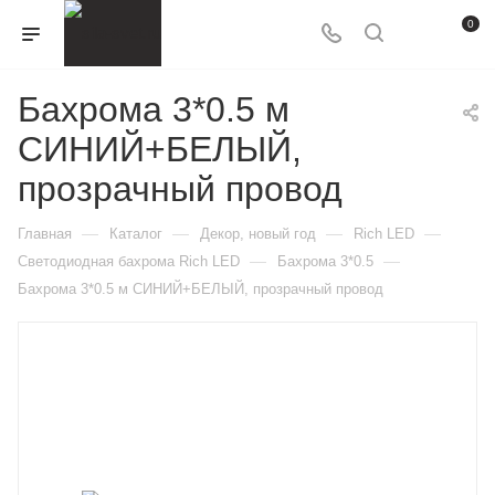
0
Бахрома 3*0.5 м
СИНИЙ+БЕЛЫЙ,
прозрачный провод
—
—
—
—
Главная
Каталог
Декор, новый год
Rich LED
—
—
Светодиодная бахрома Rich LED
Бахрома 3*0.5
Бахрома 3*0.5 м СИНИЙ+БЕЛЫЙ, прозрачный провод