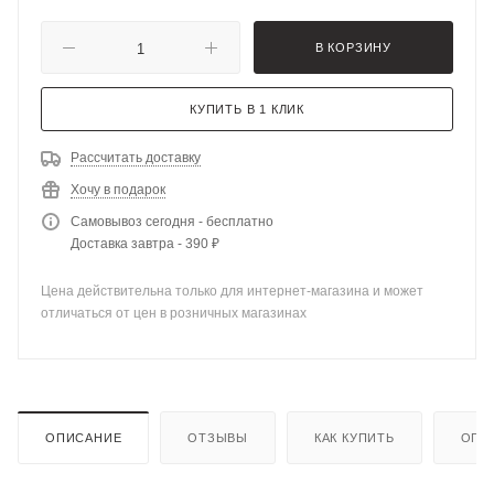
В КОРЗИНУ
КУПИТЬ В 1 КЛИК
Рассчитать доставку
Хочу в подарок
Самовывоз сегодня - бесплатно
Доставка завтра - 390 ₽
Цена действительна только для интернет-магазина и может
отличаться от цен в розничных магазинах
ОПИСАНИЕ
ОТЗЫВЫ
КАК КУПИТЬ
ОПЛ