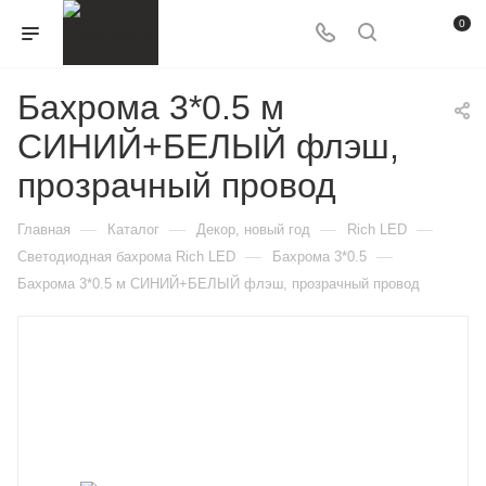
0
Бахрома 3*0.5 м
СИНИЙ+БЕЛЫЙ флэш,
прозрачный провод
—
—
—
—
Главная
Каталог
Декор, новый год
Rich LED
—
—
Светодиодная бахрома Rich LED
Бахрома 3*0.5
Бахрома 3*0.5 м СИНИЙ+БЕЛЫЙ флэш, прозрачный провод