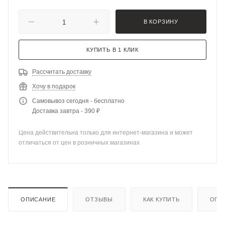
В КОРЗИНУ
КУПИТЬ В 1 КЛИК
Рассчитать доставку
Хочу в подарок
Самовывоз сегодня - бесплатно
Доставка завтра - 390 ₽
Цена действительна только для интернет-магазина и может
отличаться от цен в розничных магазинах
ОПИСАНИЕ
ОТЗЫВЫ
КАК КУПИТЬ
ОПЛ