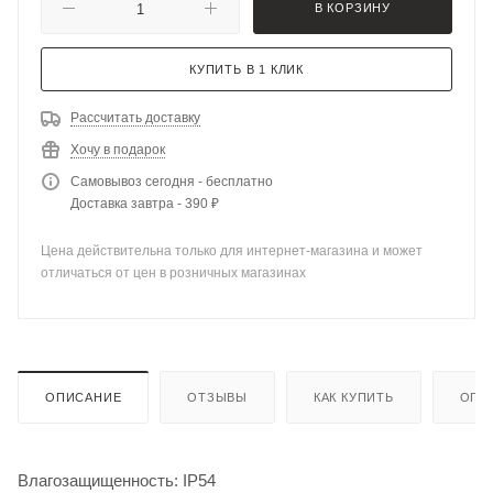
В КОРЗИНУ
КУПИТЬ В 1 КЛИК
Рассчитать доставку
Хочу в подарок
Самовывоз сегодня - бесплатно
Доставка завтра - 390 ₽
Цена действительна только для интернет-магазина и может
отличаться от цен в розничных магазинах
ОПИСАНИЕ
ОТЗЫВЫ
КАК КУПИТЬ
ОПЛ
Влагозащищенность: IP54