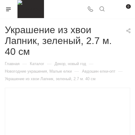
0
Украшение из хвои
Лапник, зеленый, 2.7 м.
40 см
—
—
—
Главная
Каталог
Декор, новый год
—
—
Новогодние украшения, Малые елки
Авдошин елки-опт
Украшение из хвои Лапник, зеленый, 2.7 м. 40 см